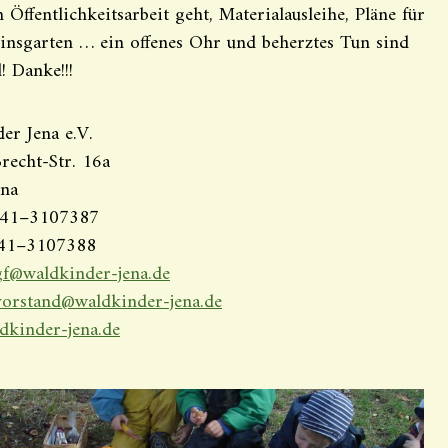
Öffentlichkeitsarbeit geht, Materialausleihe, Pläne für
insgarten … ein offenes Ohr und beherztes Tun sind
! Danke!!!
er Jena e.V.
Brecht-Str. 16a
ena
3641–3107387
641–3107388
gf@waldkinder-jena.de
vorstand@waldkinder-jena.de
kinder-jena.de