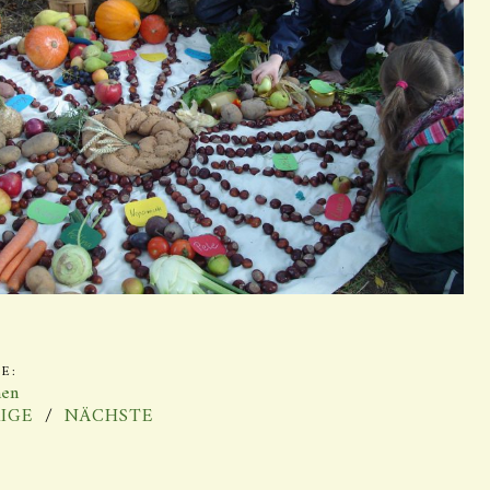
E:
nen
IGE
NÄCHSTE