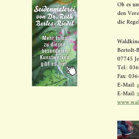
Ob es um 
den Vere
die Regel
Waldkind
Bertolt-
07745 J
Tel.: 0
Fax: 03
E-Mail:
E-Mail:
www.wald